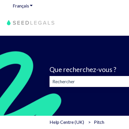
Français
Afficher le sous-menu pour les traductions
Que recherchez-vous ?
Il n'y a aucune suggestion car le cham
Help Centre (UK)
Pitch